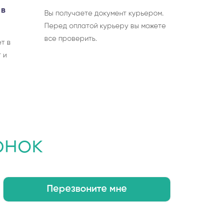
 в
Вы получаете документ курьером.
Перед оплатой курьеру вы можете
все проверить.
т в
 и
онок
Перезвоните мне