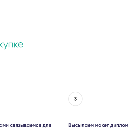
купке
3
ами связываемся для
Высылаем макет диплом