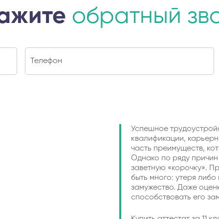
ажите
обратный зв
Успешное трудоустройс
квалификации, карьерн
часть преимуществ, ко
Однако по ряду причин
заветную «корочку». П
быть много: утеря либо
замужество. Даже оценк
способствовать его за